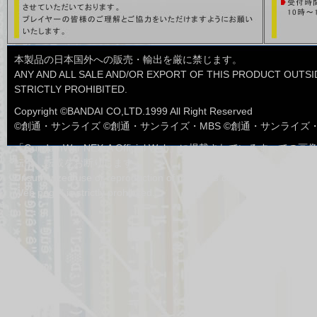
■ネグザツアー
1月31日
ネグザツアー2013東京大会のイベン
トプログラムに一部変更がございま
した
本製品の日本国外への販売・輸出を厳に禁じます。
■ルール・Ｑ＆Ａ
ANY AND ALL SALE AND/OR EXPORT OF THIS PRODUCT OUTSID
1月10日
Q&Aを更新しました。
STRICTLY PROHIBITED.
■ルール・Ｑ＆Ａ
12月16日
Copyright ©BANDAI CO,LTD.1999 All Right Reserved
Q&Aを更新しました。
©創通・サンライズ ©創通・サンライズ・MBS ©創通・サンライズ
■エラッタ
11月11日
「GundamWar NEX-A Official Web」に掲載されているすべ
エラッタを更新しました。
転用、転載をお断りします。
■ルール・Q&A
Unsuthcrized use or reproduction of materials contained in "Gunda
10月28日
禁止・制限カード適用レギュレーシ
Web page" is strictly prohibited.
ョンを公開しました。
■商品情報
10月24日
BASED BOOSTER PACK「サイク
ルA」のテキスト先行公開に一部誤
りがございましたので修正いたしま
した。
■カードリスト
5月23日
ブースター第4弾～宿命の鎖～の
ACEカードの表記に一部誤りがござ