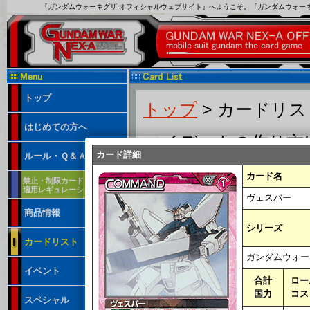
『ガンダムウォーネグザ オフィシャルウェブサイト』へようこそ。『ガンダムウォー
トップ
トップ
> カードリ
はじめての方へ
マイデッキの作り方
カード詳細
ルール・Ｑ＆Ａ
カード名
禁止・制限カード
適用レギュレーション
ヴェスバー
商品情報
フリーワード：
シリーズ
カードリスト
※カード番号、カード名、特徴、テキ
ガンダムウォー
合計国力：
ロー
イベント
合計
ロー
弾：
国力
コス
スペシャル