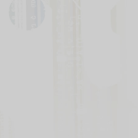
いましたので修正いたしました。
■エラッタ
9月21日
エラッタを更新しました。
■マイデッキ
5月25日
マイデッキの不具合を修正しまし
た。
■公認大会
2月28日
公認大会の商品情報を変更しまし
た。
■ネグザ研究所
2月16日
ネグザ研究所第５回のカード名とカ
ードナンバーの表記を修正いたしま
した。
■ネグザレポート
12月26日
ネグザレポートのテキストを一部更
新しました。
■トップページ
12月9日
発売日カウントダウンにて不具合が
あり、修正をしました。
■ネグザ研究所
12月8日
ネグザ研究所第３回の解説文を修正