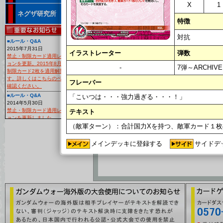
X
1
ネグザ研究所
特徴
<<
1
>>
対抗
■ルール・Q&A
カード名
2015年7月31日
デッキ登録
カード番号
イラストレーター
弾数
禁止・制限カード適用レギュレーシ
収録
ョンを更新。2015年8月29日より、
-
7弾～ARCHIVE
制限カード2枚を適用解除いたしま
ヴェスバー
07D/C
す。詳しくはこちらのページよりご
フレーバー
確認ください。
RD060C
7弾～ARCHIV
■ルール・Q&A
「こいつは・・・強力過ぎる・・・！」
2014年5月30日
<<
1
>>
禁止・制限カード適用レギュレーシ
テキスト
ョンを更新しました。
（敵軍ターン）：合計国力Xを持つ、敵軍カード１
■大会
[
2014年4月15日
大会レギュレーション「作品対抗フ
メインデッキに登録する
サイドデ
ォーマット」の『デッキ構築のルー
ル』を更新いたしました！
■カードリスト
2月19日
カードリスト「EXブースター第5弾
～猛火の再来～」の中の「アリオス
ガンダム」「ジャスティスガンダム
(ミーティア装備)」に別のカード画像
が表示されていましたので修正いた
しました。