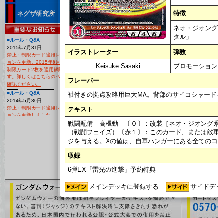
特徴
ネグザ研究所
<<
1
>>
ネオ・ジオング
タル」
■ルール・Q&A
カード名
2015年7月31日
デッキ登録
カード番号
イラストレーター
弾数
禁止・制限カード適用レギュレーシ
収録
ョンを更新。2015年8月29日より、
Keisuke Sasaki
プロモーション
制限カード2枚を適用解除いたしま
ネオ・ジオン
06C/U
す。詳しくはこちらのページよりご
フレーバー
確認ください。
RD009P
プロモーショ
■ルール・Q&A
袖付きの拠点攻略用巨大MA。背部のサイコシャード
2014年5月30日
<<
1
>>
禁止・制限カード適用レギュレーシ
テキスト
ョンを更新しました。
戦闘配備 高機動 〔０〕：改装［ネオ・ジオング
■大会
[
（戦闘フェイズ）〔赤１〕：このカード、または敵
2014年4月15日
大会レギュレーション「作品対抗フ
ジを与える。Xの値は、自軍ハンガーにある全ての
ォーマット」の『デッキ構築のルー
ル』を更新いたしました！
収録
■カードリスト
6弾EX「雷光の進撃」予約特典
2月19日
カードリスト「EXブースター第5弾
～猛火の再来～」の中の「アリオス
メインデッキに登録する
サイドデ
ガンダム」「ジャスティスガンダム
(ミーティア装備)」に別のカード画像
が表示されていましたので修正いた
しました。