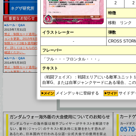
2
2
ネグザ研究所
特徴
<<
1
>>
移動 リンク
■ルール・Q&A
カード名
2015年7月31日
デッキ登録
カード番号
イラストレーター
弾数
禁止・制限カード適用レギュレーシ
収録
ョンを更新。2015年8月29日より、
-
CROSS STOR
制限カード2枚を適用解除いたしま
大胆不敵
03B/C
す。詳しくはこちらのページよりご
フレーバー
確認ください。
RD027U
CROSS STO
■ルール・Q&A
「フル・・・フロンタル・・・」
2014年5月30日
<<
1
>>
禁止・制限カード適用レギュレーシ
テキスト
ョンを更新しました。
（戦闘フェイズ）：戦闘エリアにいる敵軍ユニット
■大会
[
自軍G、または自軍ジャンクヤードにある場合、こ
2014年4月15日
大会レギュレーション「作品対抗フ
ォーマット」の『デッキ構築のルー
メインデッキに登録する
サイドデ
ル』を更新いたしました！
■カードリスト
2月19日
カードリスト「EXブースター第5弾
～猛火の再来～」の中の「アリオス
ガンダム」「ジャスティスガンダム
(ミーティア装備)」に別のカード画像
が表示されていましたので修正いた
しました。