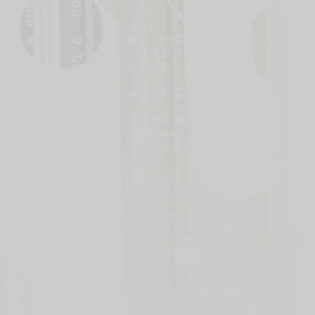
いましたので修正いたしました。
■エラッタ
9月21日
エラッタを更新しました。
■マイデッキ
5月25日
マイデッキの不具合を修正しまし
た。
■公認大会
2月28日
公認大会の商品情報を変更しまし
た。
■ネグザ研究所
2月16日
ネグザ研究所第５回のカード名とカ
ードナンバーの表記を修正いたしま
した。
■ネグザレポート
12月26日
ネグザレポートのテキストを一部更
新しました。
■トップページ
12月9日
発売日カウントダウンにて不具合が
あり、修正をしました。
■ネグザ研究所
12月8日
ネグザ研究所第３回の解説文を修正