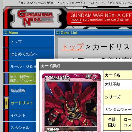
『ガンダムウォーネグザ オフィシャルウェブサイト』へようこそ。『ガンダムウォー
トップ
トップ
> カードリ
はじめての方へ
マイデッキの作り方
カード詳細
ルール・Ｑ＆Ａ
カード名
禁止・制限カード
適用レギュレーション
大胆不敵
商品情報
フリーワード：
シリーズ
カードリスト
※カード番号、カード名、特徴、テキ
ガンダムウォー
合計国力：
ロー
イベント
合計
ロー
弾：
国力
コス
スペシャル