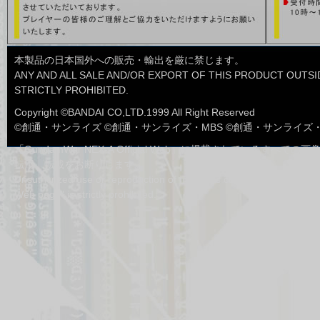
■ネグザツアー
1月31日
ネグザツアー2013東京大会のイベン
トプログラムに一部変更がございま
した
本製品の日本国外への販売・輸出を厳に禁じます。
■ルール・Ｑ＆Ａ
ANY AND ALL SALE AND/OR EXPORT OF THIS PRODUCT OUTSID
1月10日
Q&Aを更新しました。
STRICTLY PROHIBITED.
■ルール・Ｑ＆Ａ
12月16日
Copyright ©BANDAI CO,LTD.1999 All Right Reserved
Q&Aを更新しました。
©創通・サンライズ ©創通・サンライズ・MBS ©創通・サンライズ
■エラッタ
11月11日
「GundamWar NEX-A Official Web」に掲載されているすべ
エラッタを更新しました。
転用、転載をお断りします。
■ルール・Q&A
Unsuthcrized use or reproduction of materials contained in "Gunda
10月28日
禁止・制限カード適用レギュレーシ
Web page" is strictly prohibited.
ョンを公開しました。
■商品情報
10月24日
BASED BOOSTER PACK「サイク
ルA」のテキスト先行公開に一部誤
りがございましたので修正いたしま
した。
■カードリスト
5月23日
ブースター第4弾～宿命の鎖～の
ACEカードの表記に一部誤りがござ