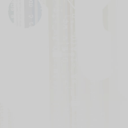
いましたので修正いたしました。
■エラッタ
9月21日
エラッタを更新しました。
■マイデッキ
5月25日
マイデッキの不具合を修正しまし
た。
■公認大会
2月28日
公認大会の商品情報を変更しまし
た。
■ネグザ研究所
2月16日
ネグザ研究所第５回のカード名とカ
ードナンバーの表記を修正いたしま
した。
■ネグザレポート
12月26日
ネグザレポートのテキストを一部更
新しました。
■トップページ
12月9日
発売日カウントダウンにて不具合が
あり、修正をしました。
■ネグザ研究所
12月8日
ネグザ研究所第３回の解説文を修正