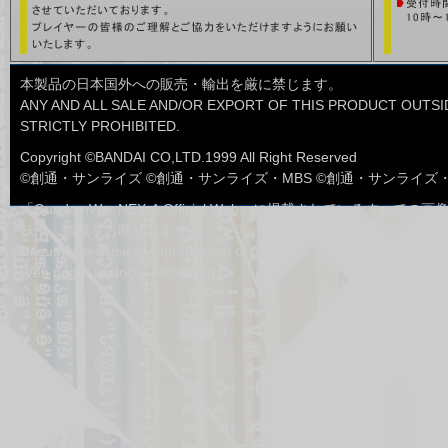
■ネグザツアー
1月31日
ネグザツアー2013東京大会のイベン
トプログラムに一部変更がございま
した
本製品の日本国外への販売・輸出を厳に禁じます。
■ルール・Ｑ＆Ａ
ANY AND ALL SALE AND/OR EXPORT OF THIS PRODUCT OUTSID
1月10日
Q&Aを更新しました。
STRICTLY PROHIBITED.
■ルール・Ｑ＆Ａ
12月16日
Copyright ©BANDAI CO,LTD.1999 All Right Reserved
Q&Aを更新しました。
©創通・サンライズ ©創通・サンライズ・MBS ©創通・サンライズ
■エラッタ
11月11日
「GundamWar NEX-A Official Web」に掲載されているすべ
エラッタを更新しました。
転用、転載をお断りします。
■ルール・Q&A
Unsuthcrized use or reproduction of materials contained in "Gunda
10月28日
禁止・制限カード適用レギュレーシ
Web page" is strictly prohibited.
ョンを公開しました。
■商品情報
10月24日
BASED BOOSTER PACK「サイク
ルA」のテキスト先行公開に一部誤
りがございましたので修正いたしま
した。
■カードリスト
5月23日
ブースター第4弾～宿命の鎖～の
ACEカードの表記に一部誤りがござ