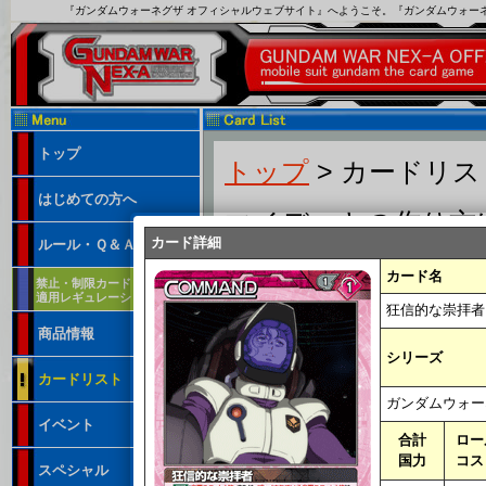
『ガンダムウォーネグザ オフィシャルウェブサイト』へようこそ。『ガンダムウォー
トップ
トップ
> カードリ
はじめての方へ
マイデッキの作り方
カード詳細
ルール・Ｑ＆Ａ
カード名
禁止・制限カード
適用レギュレーション
狂信的な崇拝者
商品情報
フリーワード：
シリーズ
カードリスト
※カード番号、カード名、特徴、テキ
ガンダムウォー
合計国力：
ロー
イベント
合計
ロー
弾：
国力
コス
スペシャル