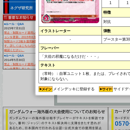
1
1
ネグザ研究所
特徴
<<
1
>>
対抗
■ルール・Q&A
カード名
2015年7月31日
デッキ登録
カード番号
イラストレーター
弾数
禁止・制限カード適用レギュレーシ
収録
ョンを更新。2015年8月29日より、
-
ブースター第3弾～
制限カード2枚を適用解除いたしま
狂信的な崇拝
03B/C
す。詳しくはこちらのページよりご
フレーバー
確認ください。
RD015C
ブースター第3
■ルール・Q&A
「大佐の邪魔になるだけだ・・・」
2014年5月30日
<<
1
>>
禁止・制限カード適用レギュレーシ
テキスト
ョンを更新しました。
（常時）：自軍ユニット１枚、または、プレイされ
■大会
[
対象にならない。
2014年4月15日
大会レギュレーション「作品対抗フ
ォーマット」の『デッキ構築のルー
メインデッキに登録する
サイドデ
ル』を更新いたしました！
■カードリスト
2月19日
カードリスト「EXブースター第5弾
～猛火の再来～」の中の「アリオス
ガンダム」「ジャスティスガンダム
(ミーティア装備)」に別のカード画像
が表示されていましたので修正いた
しました。