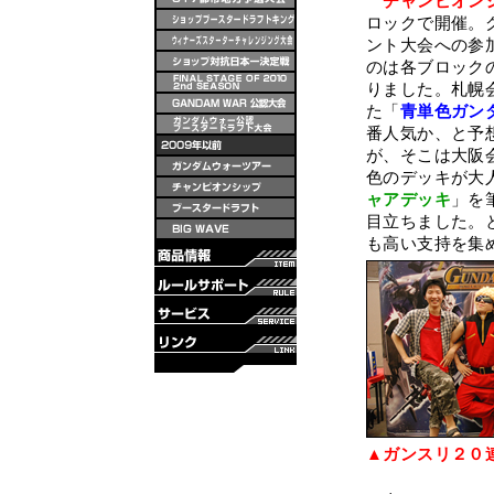
チャンピオン
ロックで開催。
ント大会への参
のは各ブロック
りました。札幌
た「
青単色ガン
番人気か、と予
が、そこは大阪
色のデッキが大
ャアデッキ
」を
目立ちました。
も高い支持を集
▲ガンスリ２０